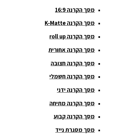
מסך הקרנה 16:9
סאבים
מוגברים
מסך הקרנה K-Matte
סטנדים K&M
מסך הקרנה roll up
סטנדים
מסך הקרנה אחורית
וחצובות
מסך הקרנה חצובה
ערכת קריוקי
שקטות
מסך הקרנה חשמלי
מערכות
מסך הקרנה ידני
הגברה
מסך הקרנה מתיחה
ציוד DJ
מסך הקרנה קבוע
פלטות DJ
מסך מסגרת נייד
קונטרולים