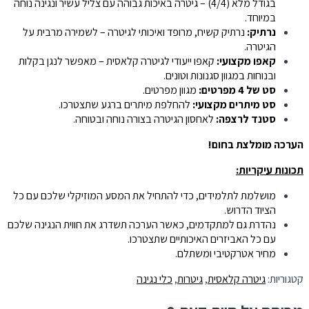
בגודל מלא (4/4) – גיטרה באיכות גבוהה עם צליל עשיר ונגינה נוחה
במיוחד.
נרתיק:
נרתיק קשיח, מרופד ואיכותי לגיטרה – לשמירה מרבית על
הגיטרה.
קאפו מקצועי:
קאפו ייעודי לגיטרה קלאסית – מאפשר לנגן בקלות
ובנוחות במגוון סגנונות וטונים.
סט של 4 מפרטים:
מגוון מפרטים.
סט מיתרים מקצועי:
להחלפת מיתרים ברגע שתצטרכו.
סטנד לרצפה:
לאחסון הגיטרה בצורה נוחה ובטוחה.
הערכה מומלצת בחום!
תכונות עיקריות:
מושלמת לתלמידים, כדי להתחיל את המסע המוזיקלי שלכם עם כל
הציוד הדרוש.
נהדרת גם למתקדמים, כאשר הערכה תשדרג את חווית הנגינה שלכם
עם כל האביזרים האיכותיים שתצטרכו.
מחיר אטרקטיבי ומשתלם.
קטגוריות:
גיטרה קלאסית
,
גיטרות
,
כלי נגינה