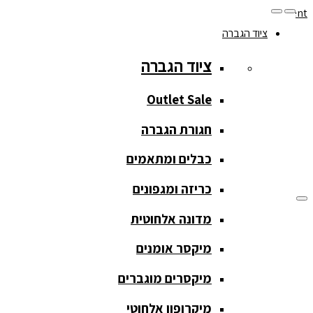
Skip to navigation
Skip to content
ציוד הגברה
077-208-0290
ציוד הגברה
מעקב הזמנות
חנות המוצרים
החשבון שלי
Outlet Sale
חגורת הגברה
כבלים ומתאמים
כריזה ומגפונים
מדונה אלחוטית
ציוד הגברה
מיקסר אומנים
ציוד הגברה
מיקסרים מוגברים
Outlet Sale
מיקרופון אלחוטי