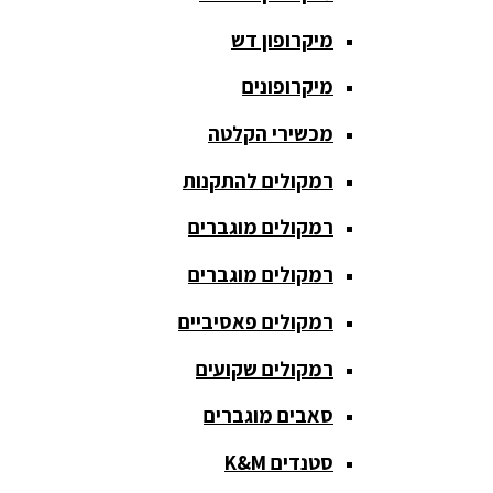
חגורת הגברה
מיקרופון דש
כבלים
ומתאמים
מיקרופונים
כריזה
מכשירי הקלטה
ומגפונים
רמקולים להתקנות
מדונה
אלחוטית
רמקולים מוגברים
מיקסר
רמקולים מוגברים
אומנים
רמקולים פאסיביים
מיקסרים
רמקולים שקועים
מוגברים
סאבים מוגברים
מיקרופון
אלחוטי
סטנדים K&M
מיקרופון דש