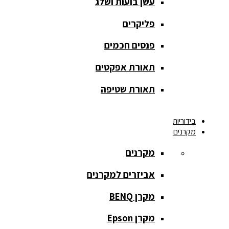
עשן בועות ושלג
מסך הקרנה
roll up
פליקרים
מסך הקרנה
פנסים חכמים
אחורית
תאורת אפקטים
מסך הקרנה
חצובה
תאורת שטיפה
מסך הקרנה
בידוריות
חשמלי
מקרנים
מסך הקרנה
מקרנים
ידני
אביזרים למקרנים
מסך הקרנה
מתיחה
מקרן BENQ
מסך הקרנה
מקרן Epson
קבוע