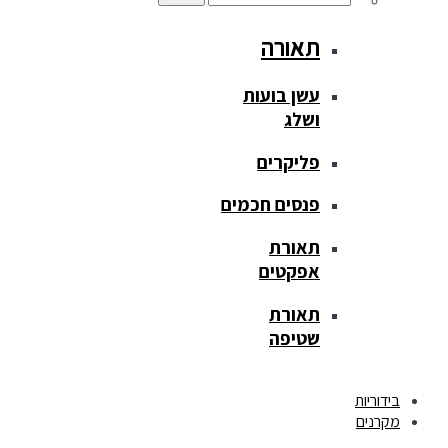
תאורה
עשן בועות
ושלג
פליקרים
פנסים חכמים
תאורת
אפקטים
תאורת
שטיפה
בידוריות
מקרנים