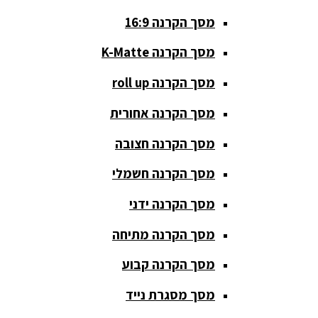
מסך הקרנה 16:9
סאבים
מוגברים
מסך הקרנה K-Matte
סטנדים K&M
מסך הקרנה roll up
סטנדים
מסך הקרנה אחורית
וחצובות
מסך הקרנה חצובה
ערכת קריוקי
שקטות
מסך הקרנה חשמלי
מערכות
מסך הקרנה ידני
הגברה
מסך הקרנה מתיחה
ציוד DJ
מסך הקרנה קבוע
פלטות DJ
מסך מסגרת נייד
קונטרולים