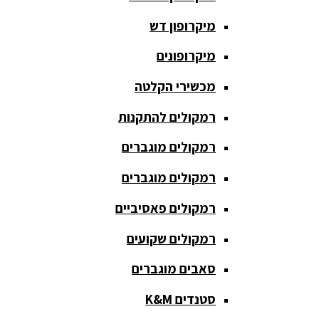
חגורת הגברה
מיקרופון דש
כבלים
ומתאמים
מיקרופונים
כריזה
מכשירי הקלטה
ומגפונים
רמקולים להתקנות
מדונה
אלחוטית
רמקולים מוגברים
מיקסר
רמקולים מוגברים
אומנים
רמקולים פאסיביים
מיקסרים
רמקולים שקועים
מוגברים
סאבים מוגברים
מיקרופון
אלחוטי
סטנדים K&M
מיקרופון דש