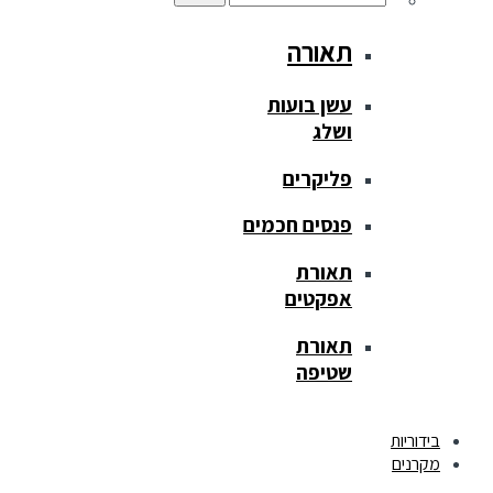
תאורה
עשן בועות
ושלג
פליקרים
פנסים חכמים
תאורת
אפקטים
תאורת
שטיפה
בידוריות
מקרנים