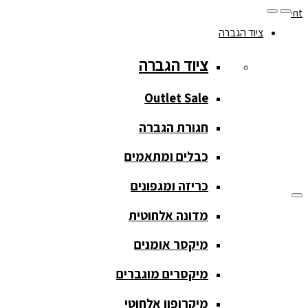
Skip to navigation
Skip to content
ציוד הגברה
077-208-0290
ציוד הגברה
מעקב הזמנות
חנות המוצרים
החשבון שלי
Outlet Sale
חגורת הגברה
כבלים ומתאמים
כריזה ומגפונים
מדונה אלחוטית
ציוד הגברה
מיקסר אומנים
ציוד הגברה
מיקסרים מוגברים
Outlet Sale
מיקרופון אלחוטי