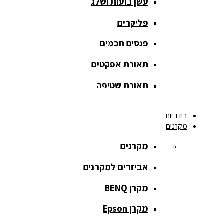
עשן בועות ושלג
מסך הקרנה
roll up
פליקרים
מסך הקרנה
פנסים חכמים
אחורית
תאורת אפקטים
מסך הקרנה
חצובה
תאורת שטיפה
מסך הקרנה
בידוריות
חשמלי
מקרנים
מסך הקרנה
מקרנים
ידני
אביזרים למקרנים
מסך הקרנה
מתיחה
מקרן BENQ
מסך הקרנה
מקרן Epson
קבוע