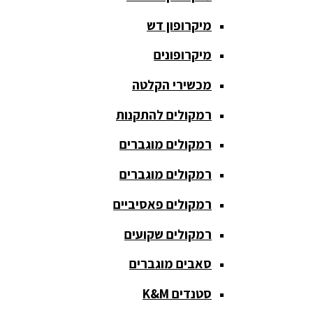
חגורת הגברה
מיקרופון דש
כבלים
ומתאמים
מיקרופונים
כריזה
מכשירי הקלטה
ומגפונים
רמקולים להתקנות
מדונה
אלחוטית
רמקולים מוגברים
מיקסר
רמקולים מוגברים
אומנים
רמקולים פאסיביים
מיקסרים
רמקולים שקועים
מוגברים
סאבים מוגברים
מיקרופון
אלחוטי
סטנדים K&M
מיקרופון דש