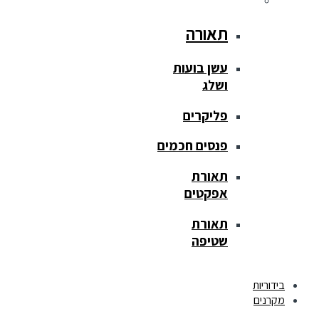
תאורה
עשן בועות
ושלג
פליקרים
פנסים חכמים
תאורת
אפקטים
תאורת
שטיפה
בידוריות
מקרנים