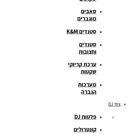
סאבים
מוגברים
סטנדים K&M
סטנדים
וחצובות
ערכת קריוקי
שקטות
מערכות
הגברה
ציוד DJ
פלטות DJ
קונטרולים