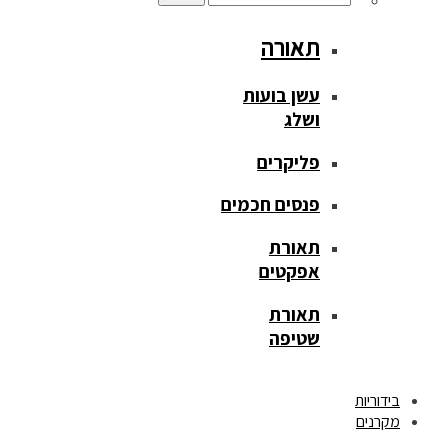
תאורה
עשן בועות
ושלג
פליקרים
פנסים חכמים
תאורת
אפקטים
תאורת
שטיפה
בידוריות
מקרנים