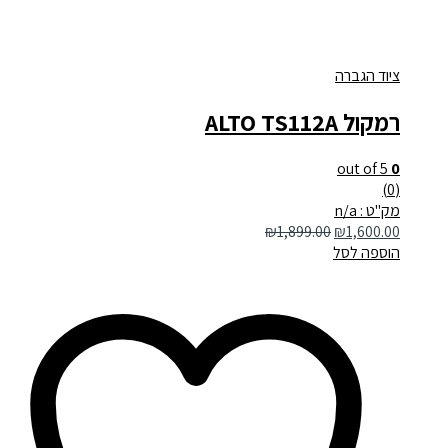
ציוד הגברה
רמקול ALTO TS112A
out of 5
0
(0)
מק"ט : n/a
₪
1,899.00
₪
1,600.00
הוספה לסל