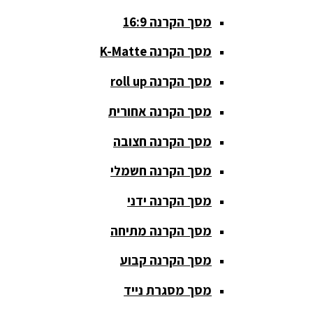
מסך הקרנה 16:9
סאבים
מוגברים
מסך הקרנה K-Matte
סטנדים K&M
מסך הקרנה roll up
סטנדים
מסך הקרנה אחורית
וחצובות
מסך הקרנה חצובה
ערכת קריוקי
שקטות
מסך הקרנה חשמלי
מערכות
מסך הקרנה ידני
הגברה
מסך הקרנה מתיחה
ציוד DJ
מסך הקרנה קבוע
פלטות DJ
מסך מסגרת נייד
קונטרולים