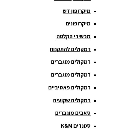
חגורת הגברה
מיקרופון דש
כבלים
ומתאמים
מיקרופונים
כריזה
מכשירי הקלטה
ומגפונים
רמקולים להתקנות
מדונה
אלחוטית
רמקולים מוגברים
מיקסר
רמקולים מוגברים
אומנים
רמקולים פאסיביים
מיקסרים
רמקולים שקועים
מוגברים
סאבים מוגברים
מיקרופון
אלחוטי
סטנדים K&M
מיקרופון דש