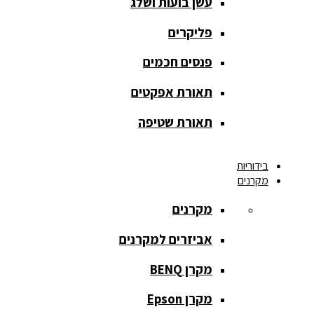
עשן בועות ושלג
מסך הקרנה
roll up
פליקרים
מסך הקרנה
פנסים חכמים
אחורית
תאורת אפקטים
מסך הקרנה
חצובה
תאורת שטיפה
מסך הקרנה
בידוריות
חשמלי
מקרנים
מסך הקרנה
מקרנים
ידני
אביזרים למקרנים
מסך הקרנה
מתיחה
מקרן BENQ
מסך הקרנה
מקרן Epson
קבוע