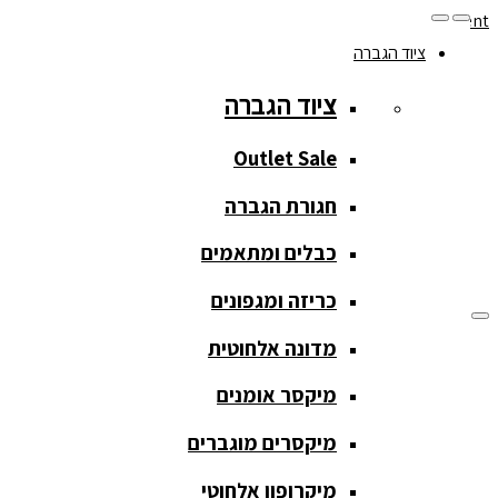
Skip to navigation
Skip to content
ציוד הגברה
077-208-0290
ציוד הגברה
מעקב הזמנות
חנות המוצרים
החשבון שלי
Outlet Sale
חגורת הגברה
כבלים ומתאמים
כריזה ומגפונים
מדונה אלחוטית
ציוד הגברה
מיקסר אומנים
ציוד הגברה
מיקסרים מוגברים
Outlet Sale
מיקרופון אלחוטי