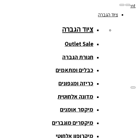
Skip to navigation
Skip to content
ציוד הגברה
077-208-0290
ציוד הגברה
מעקב הזמנות
חנות המוצרים
החשבון שלי
Outlet Sale
חגורת הגברה
כבלים ומתאמים
כריזה ומגפונים
מדונה אלחוטית
ציוד הגברה
מיקסר אומנים
ציוד הגברה
מיקסרים מוגברים
Outlet Sale
מיקרופון אלחוטי