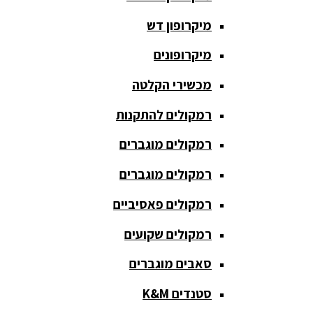
חגורת הגברה
מיקרופון דש
כבלים
ומתאמים
מיקרופונים
כריזה
מכשירי הקלטה
ומגפונים
רמקולים להתקנות
מדונה
אלחוטית
רמקולים מוגברים
מיקסר
רמקולים מוגברים
אומנים
רמקולים פאסיביים
מיקסרים
רמקולים שקועים
מוגברים
סאבים מוגברים
מיקרופון
אלחוטי
סטנדים K&M
מיקרופון דש