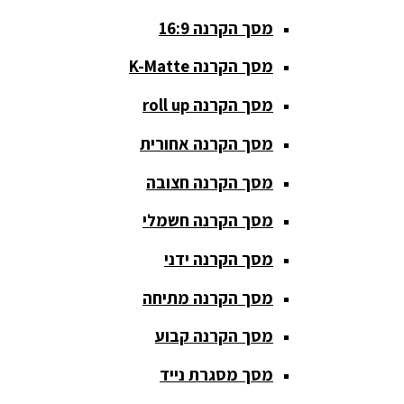
מסך הקרנה 16:9
סאבים
מוגברים
מסך הקרנה K-Matte
סטנדים K&M
מסך הקרנה roll up
סטנדים
מסך הקרנה אחורית
וחצובות
מסך הקרנה חצובה
ערכת קריוקי
שקטות
מסך הקרנה חשמלי
מערכות
מסך הקרנה ידני
הגברה
מסך הקרנה מתיחה
ציוד DJ
מסך הקרנה קבוע
פלטות DJ
מסך מסגרת נייד
קונטרולים