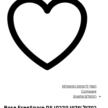
הוסף לרשימת המשאלות
Compare
רמקולים שקועים
רמקול שקוע תקרתי Bose FreeSpace DS