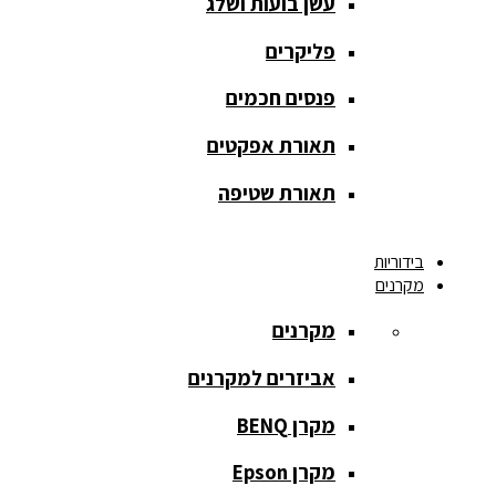
עשן בועות ושלג
מסך הקרנה
roll up
פליקרים
מסך הקרנה
פנסים חכמים
אחורית
תאורת אפקטים
מסך הקרנה
חצובה
תאורת שטיפה
מסך הקרנה
בידוריות
חשמלי
מקרנים
מסך הקרנה
מקרנים
ידני
אביזרים למקרנים
מסך הקרנה
מתיחה
מקרן BENQ
מסך הקרנה
מקרן Epson
קבוע