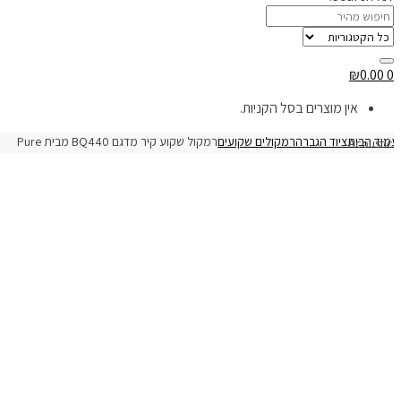
₪
0.00
0
אין מוצרים בסל הקניות.
מוד הבית
ציוד הגברה
רמקולים שקועים
 שקוע קיר מדגם BQ440 מבית Pure Acoustics