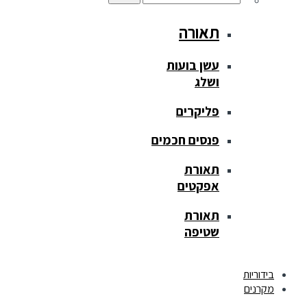
תאורה
עשן בועות
ושלג
פליקרים
פנסים חכמים
תאורת
אפקטים
תאורת
שטיפה
בידוריות
מקרנים