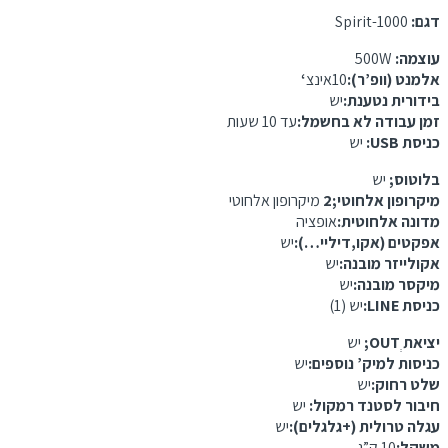
דגם:
Spirit-1000
עוצמה:
500W
אלמנט (וופ’ר):
10אינצ
‘
בידורית נטענת:
יש
זמן עבודה לא בחשמל:
עד 10 שעות
כניסת USB:
יש
בלוטוס;
יש
מיקרופון אלחוטי;2
מיקרופון אלחוטי
מדונה אלחוטית:
אופציה
אפקטים (אקו,דיליי…):
יש
אקולייזר מובנה:
יש
מיקסר מובנה:
יש
כניסת LINE:
יש (1)
יציאת OUTְ;
יש
כניסות למיק’ נוספים:
יש
שלט רחוק:
יש
חיבור לסטנד רמקול:
יש
עגלה טרולית (+גלגלים):
יש
משקל:
10 ק”ג