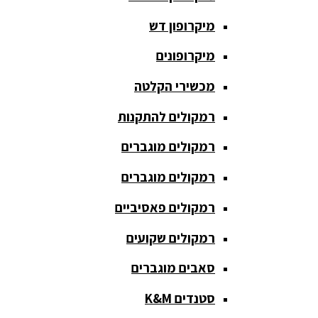
כריזה
מיקרופון דש
ומגפונים
מיקרופונים
מדונה
אלחוטית
מכשירי הקלטה
מיקסר
רמקולים להתקנות
אומנים
רמקולים מוגברים
מיקסרים
רמקולים מוגברים
מוגברים
רמקולים פאסיביים
מיקרופון
אלחוטי
רמקולים שקועים
מיקרופון דש
סאבים מוגברים
מיקרופונים
סטנדים K&M
מכשירי