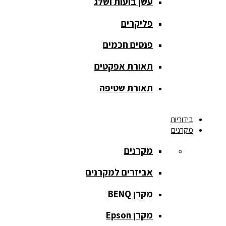
עשן בועות ושלג
אחורית
פליקרים
מסך הקרנה
חצובה
פנסים חכמים
מסך הקרנה
תאורת אפקטים
חשמלי
תאורת שטיפה
מסך הקרנה
ידני
בידוריות
מקרנים
מסך הקרנה
מתיחה
מקרנים
מסך הקרנה
אביזרים למקרנים
קבוע
מקרן BENQ
מסך מסגרת
נייד
מקרן Epson