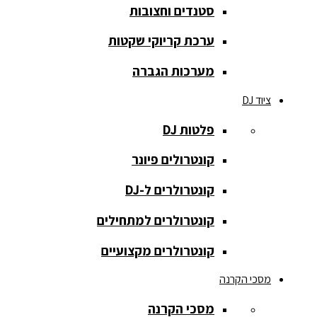
סטנדים וחצובות
הקלטה
ערכת קריוקי שקטות
רמקולים
להתקנות
מערכות הגברה
רמקולים
ציוד DJ
מוגברים
פלטות DJ
רמקולים
מוגברים
קונטרולים פיונר
רמקולים
קונטרולרים ל-DJ
פאסיביים
קונטרולרים למתחילים
רמקולים
קונטרולרים מקצועיים
שקועים
מסכי הקרנה
סאבים
מוגברים
מסכי הקרנה