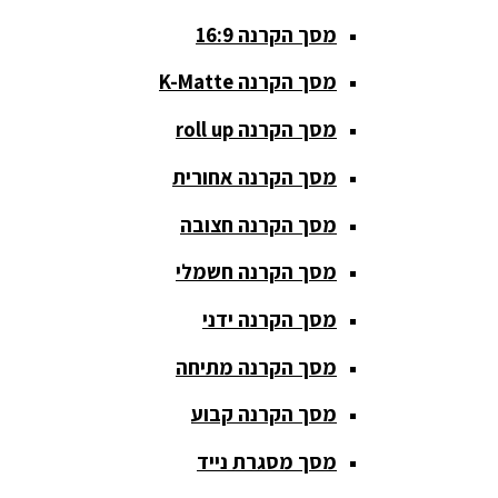
סטנדים K&M
מסך הקרנה 16:9
סטנדים
מסך הקרנה K-Matte
וחצובות
מסך הקרנה roll up
ערכת קריוקי
שקטות
מסך הקרנה אחורית
מערכות
מסך הקרנה חצובה
הגברה
מסך הקרנה חשמלי
ציוד DJ
מסך הקרנה ידני
פלטות DJ
מסך הקרנה מתיחה
קונטרולים
פיונר
מסך הקרנה קבוע
קונטרולרים
מסך מסגרת נייד
ל-DJ