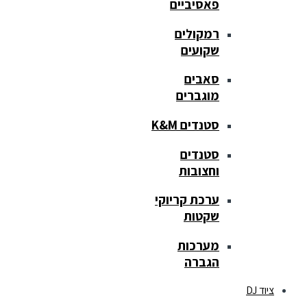
פאסיביים
רמקולים
שקועים
סאבים
מוגברים
סטנדים K&M
סטנדים
וחצובות
ערכת קריוקי
שקטות
מערכות
הגברה
ציוד DJ