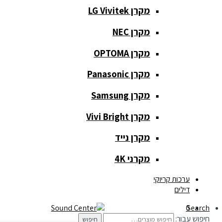
מקרן LG Vivitek
מקרן NEC
כלי נגינה
מקרן OPTOMA
כלי נגינה
מקרן Panasonic
גיטרות
מקרן Samsung
כלי נשיפה
מקרן Vivi Bright
קלידים
מקרן נייד
תופים
מקרני 4K
תאורה ואפקטים
ערכות קריוקי
דילים
תאורה
0
Search
חיפוש עבור:
חיפוש