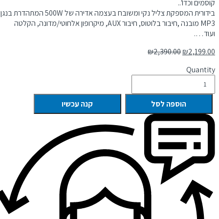
קוסמים וכדו’..
בידורית המספקת צליל נקי ומשובח בעצמה אדירה של 500W המתהדרת בנגן
MP3 מובנה ,חיבור בלוטוס, חיבור AUX, מיקרופון אלחוטי/מדונה, הקלטה
ועוד….
₪
2,390.00
₪
2,199.00
Quantity
הוספה לסל
קנה עכשיו