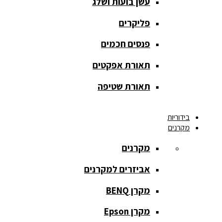
עשן בועות ושלג
מסך הקרנה
roll up
פליקרים
מסך הקרנה
פנסים חכמים
אחורית
תאורת אפקטים
מסך הקרנה
חצובה
תאורת שטיפה
מסך הקרנה
בידוריות
חשמלי
מקרנים
מסך הקרנה
מקרנים
ידני
אביזרים למקרנים
מסך הקרנה
מתיחה
מקרן BENQ
מסך הקרנה
מקרן Epson
קבוע