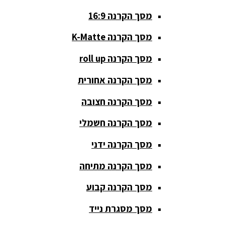
מסך הקרנה 16:9
סאבים
מוגברים
מסך הקרנה K-Matte
סטנדים K&M
מסך הקרנה roll up
סטנדים
מסך הקרנה אחורית
וחצובות
מסך הקרנה חצובה
ערכת קריוקי
שקטות
מסך הקרנה חשמלי
מערכות
מסך הקרנה ידני
הגברה
מסך הקרנה מתיחה
ציוד DJ
מסך הקרנה קבוע
פלטות DJ
מסך מסגרת נייד
קונטרולים