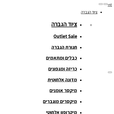
Skip to navigation
Skip to content
ציוד הגברה
077-208-0290
ציוד הגברה
מעקב הזמנות
חנות המוצרים
החשבון שלי
Outlet Sale
חגורת הגברה
כבלים ומתאמים
כריזה ומגפונים
מדונה אלחוטית
ציוד הגברה
מיקסר אומנים
ציוד הגברה
מיקסרים מוגברים
Outlet Sale
מיקרופון אלחוטי