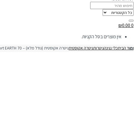
₪
0.00
0
אין מוצרים בסל הקניות.
מוד הבית
כלי נגינה
גיטרות
גיטרה אקוסטית
ת (גודל מלא) – Cort EARTH 70 OP