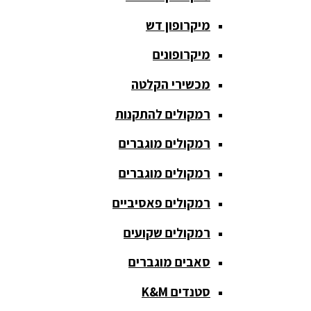
חגורת הגברה
מיקרופון דש
כבלים
ומתאמים
מיקרופונים
כריזה
מכשירי הקלטה
ומגפונים
רמקולים להתקנות
מדונה
אלחוטית
רמקולים מוגברים
מיקסר
רמקולים מוגברים
אומנים
רמקולים פאסיביים
מיקסרים
רמקולים שקועים
מוגברים
סאבים מוגברים
מיקרופון
אלחוטי
סטנדים K&M
מיקרופון דש