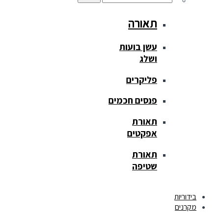
תאורה
עשן בועות
ושלג
פליקרים
פנסים חכמים
תאורת
אפקטים
תאורת
שטיפה
בידוריות
מקרנים