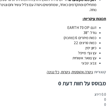
מתחילים ומתקדמים כאחד, שמחפשים גיטרה עם צליל עשיר וחם ונגינה
נוחה.
תכונות עיקריות:
דגם: EARTH 70 OP
גודל: 38″
כמות מיתרים: 6 (מתכת)
כמות סריגים: 22
כיוון: ימין
עץ גוף: מייפל
עץ צוואר: אשוחית
צבע: טבעי
קטגוריות:
גיטרה אקוסטית
,
גיטרות
,
כלי נגינה
מבוסס על חוות דעת 0
0.0
דירוג
0
0