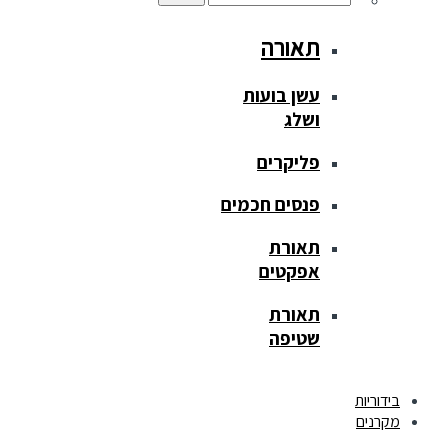
תאורה
עשן בועות
ושלג
פליקרים
פנסים חכמים
תאורת
אפקטים
תאורת
שטיפה
בידוריות
מקרנים