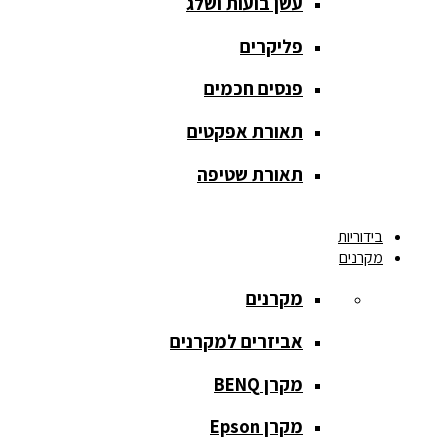
עשן בועות ושלג
מסך הקרנה
roll up
פליקרים
מסך הקרנה
פנסים חכמים
אחורית
תאורת אפקטים
מסך הקרנה
חצובה
תאורת שטיפה
מסך הקרנה
בידוריות
חשמלי
מקרנים
מסך הקרנה
מקרנים
ידני
אביזרים למקרנים
מסך הקרנה
מתיחה
מקרן BENQ
מסך הקרנה
מקרן Epson
קבוע