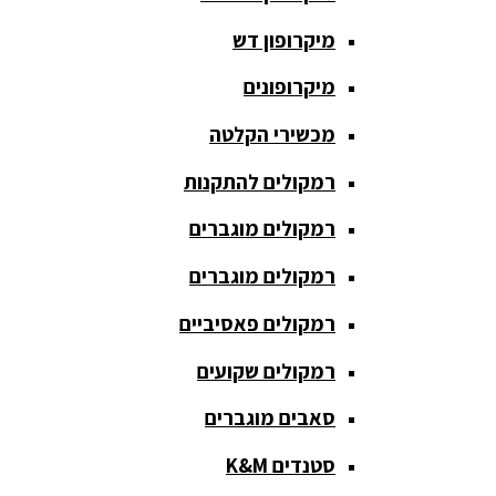
חגורת הגברה
מיקרופון דש
כבלים
ומתאמים
מיקרופונים
כריזה
מכשירי הקלטה
ומגפונים
רמקולים להתקנות
מדונה
אלחוטית
רמקולים מוגברים
מיקסר
רמקולים מוגברים
אומנים
רמקולים פאסיביים
מיקסרים
רמקולים שקועים
מוגברים
סאבים מוגברים
מיקרופון
אלחוטי
סטנדים K&M
מיקרופון דש