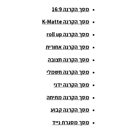
מסך הקרנה 16:9
סאבים
מוגברים
מסך הקרנה K-Matte
סטנדים K&M
מסך הקרנה roll up
סטנדים
מסך הקרנה אחורית
וחצובות
מסך הקרנה חצובה
ערכת קריוקי
שקטות
מסך הקרנה חשמלי
מערכות
מסך הקרנה ידני
הגברה
מסך הקרנה מתיחה
ציוד DJ
מסך הקרנה קבוע
פלטות DJ
מסך מסגרת נייד
קונטרולים