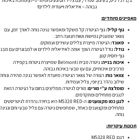
1/2 לכל כיס, בעיצוב ספרדי, עם צליל חם ונעים ומיתרי ניילון ומתכת באיכות
גבוהה – אידיאלית וייעודית לילדים!
מאפיינים מיוחדים:
גוף קליל:
גוף הגיטרה קל משקל ומאפשר נגינה נוחה לאורך זמן, עם
צוואר שמעניק גמישות וטווח תנועה רחב.
סאונד:
הגיטרה מייצרת צלילים עשירים ועמוקים.
גודל:
גודל הגיטרה הופך אותה לאידיאלית לילדים או למבוגרים עם מבנה
גוף יחסית קטן.
איכות בנייה:
גיטרה מבית Belmonti שמייצרת גיטרות בקפידה
מרכיבים איכותיים, עם עץ טבעי באיכות גבוהה.
צוואר נוח:
הצורה של צוואר הגיטרה מיועדת לאפשר נגינה מהירה ונוחה.
שילוב נהדר בין יופי, צליל ועמידות.
מומלצת ע”י מורים:
מורים לגיטרה ממליצים בחום על הגיטרה הזאת
לנגנים מתחילים ומתקדמים.
לנגן כמו מקצוענים:
ה-M5320 RED היא בחירה נהדרת לגיטריסטים
מתחילים ומקצוענים כאחד, שמחפשים גיטרה עם צליל טבעי וחם ונגינה
נוחה.
תכונות עיקריות:
דגם: M5320 RED