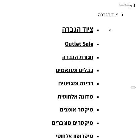
Skip to navigation
Skip to content
ציוד הגברה
077-208-0290
ציוד הגברה
מעקב הזמנות
חנות המוצרים
החשבון שלי
Outlet Sale
חגורת הגברה
כבלים ומתאמים
כריזה ומגפונים
מדונה אלחוטית
ציוד הגברה
מיקסר אומנים
ציוד הגברה
מיקסרים מוגברים
Outlet Sale
מיקרופון אלחוטי