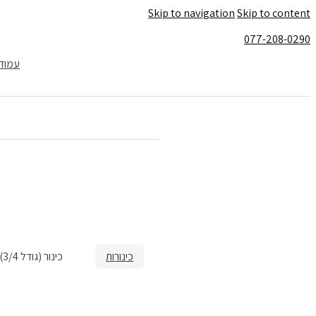
Skip to navigation
Skip to content
077-208-0290
עמוד
עמוד הבית
כלי נגינה
כינורות
כינור (גודל 3/4) – HOLNER V800Ii