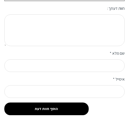
חוות דעתך :
שם מלא
*
אימייל
*