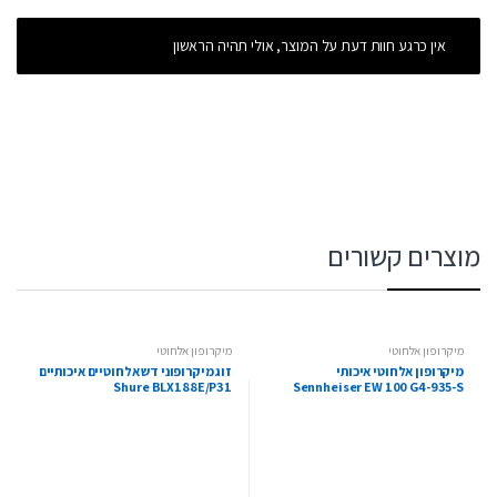
אין כרגע חוות דעת על המוצר, אולי תהיה הראשון
מוצרים קשורים
מיקרופון אלחוטי
מיקרופון אלחוטי
מיקרופון אלחוטי איכותי
זוג מיקרופוני דש אלחוטיים איכותיים
Shure BLX188E/P31
Sennheiser EW 100 G4-935-S
BLX188E/PG30