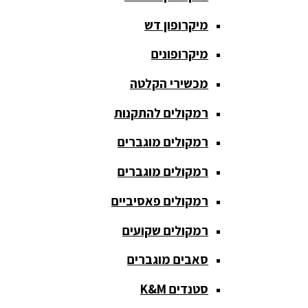
חגורת הגברה
מיקרופון דש
כבלים
ומתאמים
מיקרופונים
כריזה
מכשירי הקלטה
ומגפונים
רמקולים להתקנות
מדונה
אלחוטית
רמקולים מוגברים
מיקסר
רמקולים מוגברים
אומנים
רמקולים פאסיביים
מיקסרים
רמקולים שקועים
מוגברים
סאבים מוגברים
מיקרופון
אלחוטי
סטנדים K&M
מיקרופון דש