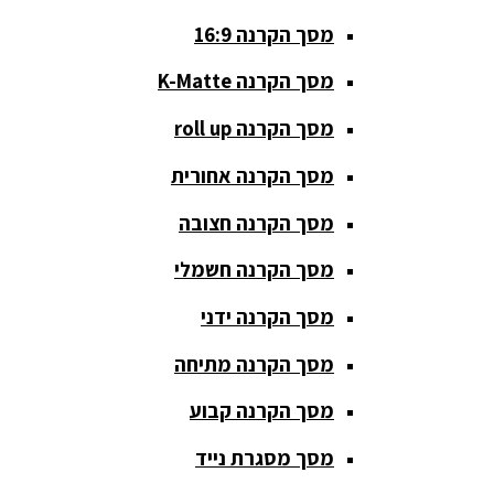
מסך הקרנה 16:9
סאבים
מוגברים
מסך הקרנה K-Matte
סטנדים K&M
מסך הקרנה roll up
סטנדים
מסך הקרנה אחורית
וחצובות
מסך הקרנה חצובה
ערכת קריוקי
שקטות
מסך הקרנה חשמלי
מערכות
מסך הקרנה ידני
הגברה
מסך הקרנה מתיחה
ציוד DJ
מסך הקרנה קבוע
פלטות DJ
מסך מסגרת נייד
קונטרולים