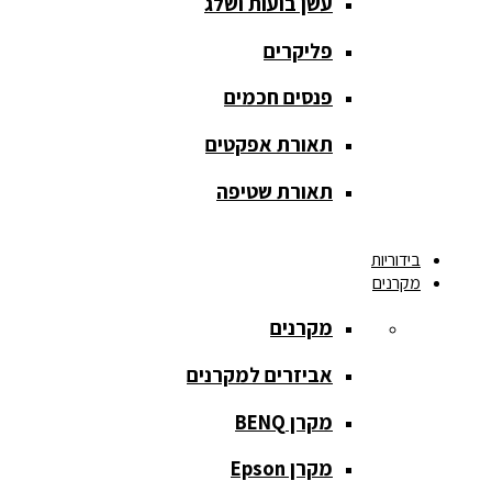
עשן בועות ושלג
מסך הקרנה
roll up
פליקרים
מסך הקרנה
פנסים חכמים
אחורית
תאורת אפקטים
מסך הקרנה
חצובה
תאורת שטיפה
מסך הקרנה
בידוריות
חשמלי
מקרנים
מסך הקרנה
מקרנים
ידני
אביזרים למקרנים
מסך הקרנה
מתיחה
מקרן BENQ
מסך הקרנה
מקרן Epson
קבוע