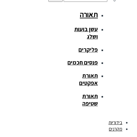
תאורה
עשן בועות
ושלג
פליקרים
פנסים חכמים
תאורת
אפקטים
תאורת
שטיפה
בידוריות
מקרנים