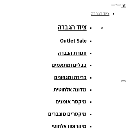
Skip to navigation
Skip to content
ציוד הגברה
077-208-0290
ציוד הגברה
מעקב הזמנות
חנות המוצרים
החשבון שלי
Outlet Sale
חגורת הגברה
כבלים ומתאמים
כריזה ומגפונים
מדונה אלחוטית
ציוד הגברה
מיקסר אומנים
ציוד הגברה
מיקסרים מוגברים
Outlet Sale
מיקרופון אלחוטי