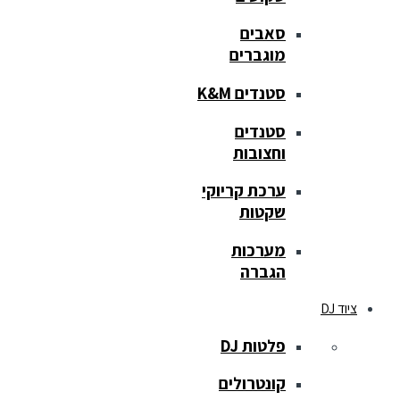
סאבים
מוגברים
סטנדים K&M
סטנדים
וחצובות
ערכת קריוקי
שקטות
מערכות
הגברה
ציוד DJ
פלטות DJ
קונטרולים