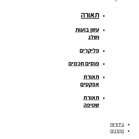
תאורה
עשן בועות
ושלג
פליקרים
פנסים חכמים
תאורת
אפקטים
תאורת
שטיפה
בידוריות
מקרנים