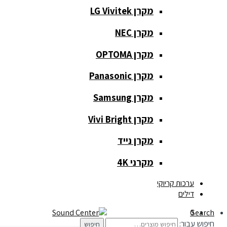
מקרן LG Vivitek
מקרן NEC
כלי נגינה
מקרן OPTOMA
כלי נגינה
מקרן Panasonic
גיטרות
מקרן Samsung
כלי נשיפה
מקרן Vivi Bright
קלידים
מקרן נייד
תופים
מקרני 4K
תאורה ואפקטים
ערכות קריוקי
דילים
תאורה
0
Search
חיפוש עבור:
חיפוש