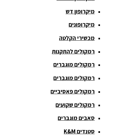
כריזה
מיקרופון דש
ומגפונים
מיקרופונים
מדונה
אלחוטית
מכשירי הקלטה
מיקסר
רמקולים להתקנות
אומנים
רמקולים מוגברים
מיקסרים
רמקולים מוגברים
מוגברים
רמקולים פאסיביים
מיקרופון
אלחוטי
רמקולים שקועים
מיקרופון דש
סאבים מוגברים
מיקרופונים
סטנדים K&M
מכשירי