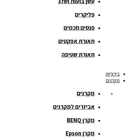
עשן בועות ושלג
אחורית
פליקרים
מסך הקרנה
חצובה
פנסים חכמים
מסך הקרנה
תאורת אפקטים
חשמלי
תאורת שטיפה
מסך הקרנה
ידני
בידוריות
מקרנים
מסך הקרנה
מתיחה
מקרנים
מסך הקרנה
אביזרים למקרנים
קבוע
מקרן BENQ
מסך מסגרת
נייד
מקרן Epson