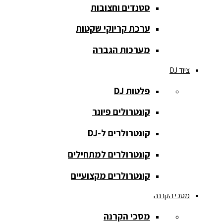
סטנדים וחצובות
הקלטה
ערכת קריוקי שקטות
רמקולים
להתקנות
מערכות הגברה
רמקולים
ציוד DJ
מוגברים
פלטות DJ
רמקולים
מוגברים
קונטרולים פיונר
רמקולים
קונטרולרים ל-DJ
פאסיביים
קונטרולרים למתחילים
רמקולים
קונטרולרים מקצועיים
שקועים
מסכי הקרנה
סאבים
מוגברים
מסכי הקרנה