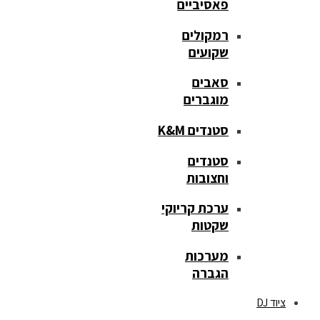
פאסיביים
רמקולים
שקועים
סאבים
מוגברים
סטנדים K&M
סטנדים
וחצובות
ערכת קריוקי
שקטות
מערכות
הגברה
ציוד DJ