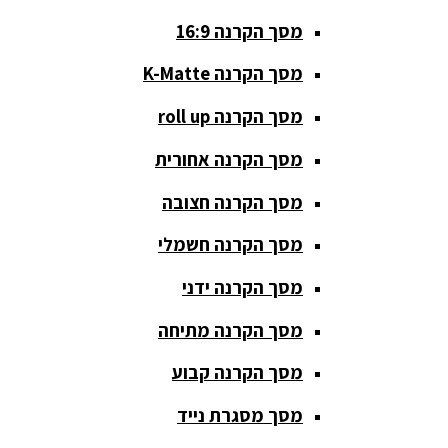
סטנדים K&M
מסך הקרנה 16:9
סטנדים
מסך הקרנה K-Matte
וחצובות
מסך הקרנה roll up
ערכת קריוקי
שקטות
מסך הקרנה אחורית
מערכות
מסך הקרנה חצובה
הגברה
מסך הקרנה חשמלי
ציוד DJ
מסך הקרנה ידני
פלטות DJ
מסך הקרנה מתיחה
קונטרולים
פיונר
מסך הקרנה קבוע
קונטרולרים
מסך מסגרת נייד
ל-DJ