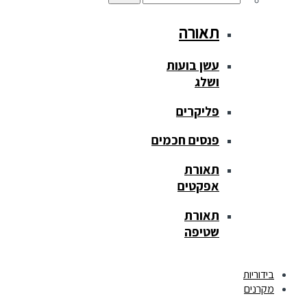
תאורה
עשן בועות
ושלג
פליקרים
פנסים חכמים
תאורת
אפקטים
תאורת
שטיפה
בידוריות
מקרנים