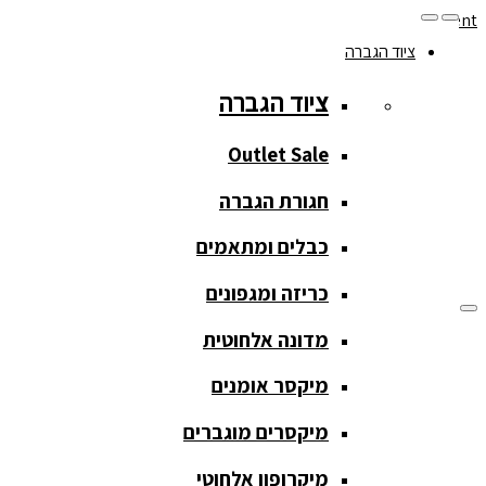
Skip to navigation
Skip to content
ציוד הגברה
077-208-0290
ציוד הגברה
מעקב הזמנות
חנות המוצרים
החשבון שלי
Outlet Sale
חגורת הגברה
כבלים ומתאמים
כריזה ומגפונים
מדונה אלחוטית
ציוד הגברה
מיקסר אומנים
ציוד הגברה
מיקסרים מוגברים
Outlet Sale
מיקרופון אלחוטי