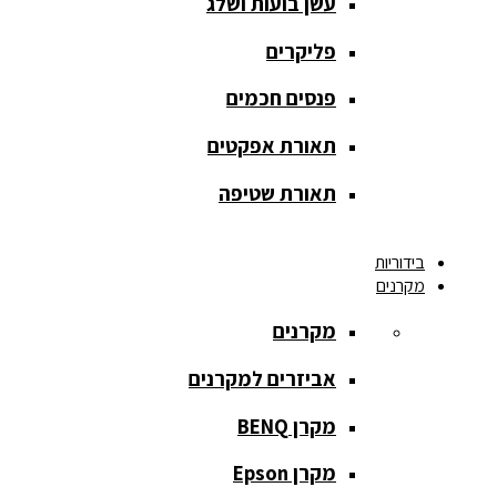
עשן בועות ושלג
מסך הקרנה
roll up
פליקרים
מסך הקרנה
פנסים חכמים
אחורית
תאורת אפקטים
מסך הקרנה
חצובה
תאורת שטיפה
מסך הקרנה
בידוריות
חשמלי
מקרנים
מסך הקרנה
מקרנים
ידני
אביזרים למקרנים
מסך הקרנה
מתיחה
מקרן BENQ
מסך הקרנה
מקרן Epson
קבוע