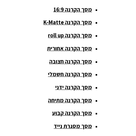
מסך הקרנה 16:9
סאבים
מוגברים
מסך הקרנה K-Matte
סטנדים K&M
מסך הקרנה roll up
סטנדים
מסך הקרנה אחורית
וחצובות
מסך הקרנה חצובה
ערכת קריוקי
שקטות
מסך הקרנה חשמלי
מערכות
מסך הקרנה ידני
הגברה
מסך הקרנה מתיחה
ציוד DJ
מסך הקרנה קבוע
פלטות DJ
מסך מסגרת נייד
קונטרולים