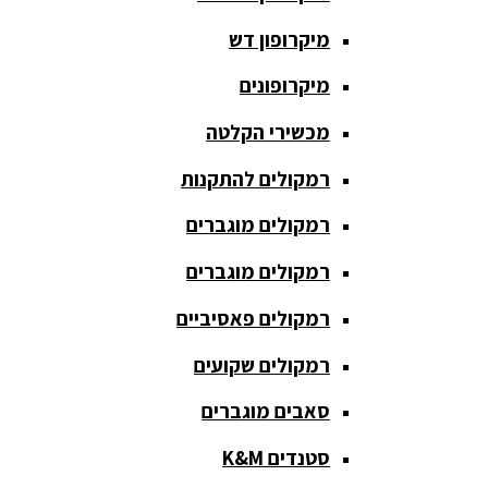
חגורת הגברה
מיקרופון דש
כבלים
ומתאמים
מיקרופונים
כריזה
מכשירי הקלטה
ומגפונים
רמקולים להתקנות
מדונה
אלחוטית
רמקולים מוגברים
מיקסר
רמקולים מוגברים
אומנים
רמקולים פאסיביים
מיקסרים
רמקולים שקועים
מוגברים
סאבים מוגברים
מיקרופון
אלחוטי
סטנדים K&M
מיקרופון דש