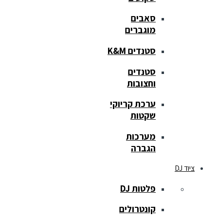
סאבים
מוגברים
סטנדים K&M
סטנדים
וחצובות
ערכת קריוקי
שקטות
מערכות
הגברה
ציוד DJ
פלטות DJ
קונטרולים