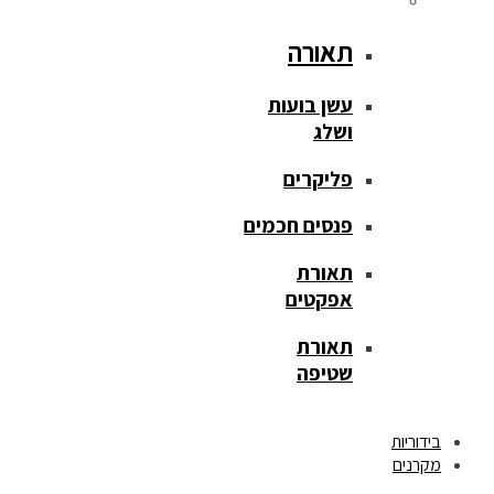
תאורה
עשן בועות
ושלג
פליקרים
פנסים חכמים
תאורת
אפקטים
תאורת
שטיפה
בידוריות
מקרנים