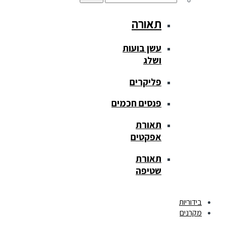
תאורה
עשן בועות
ושלג
פליקרים
פנסים חכמים
תאורת
אפקטים
תאורת
שטיפה
בידוריות
מקרנים