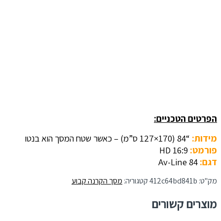
הפרטים הטכניים:
מידות:
“84 (170×127 ס”מ) – כאשר
שטח המסך הוא בנטו
פורמט:
HD 16:9
דגם:
Av-Line 84
מק"ט:
412c64bd841b
קטגוריה:
מסך הקרנה קבוע
מוצרים קשורים