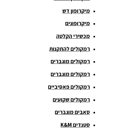
חגורת הגברה
מיקרופון דש
כבלים
ומתאמים
מיקרופונים
כריזה
מכשירי הקלטה
ומגפונים
רמקולים להתקנות
מדונה
אלחוטית
רמקולים מוגברים
מיקסר
רמקולים מוגברים
אומנים
רמקולים פאסיביים
מיקסרים
רמקולים שקועים
מוגברים
סאבים מוגברים
מיקרופון
אלחוטי
סטנדים K&M
מיקרופון דש