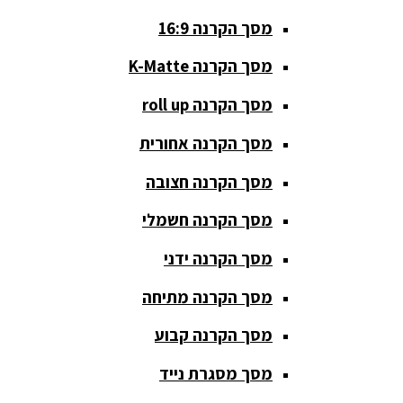
מסך הקרנה 16:9
סאבים
מוגברים
מסך הקרנה K-Matte
סטנדים K&M
מסך הקרנה roll up
סטנדים
מסך הקרנה אחורית
וחצובות
מסך הקרנה חצובה
ערכת קריוקי
שקטות
מסך הקרנה חשמלי
מערכות
מסך הקרנה ידני
הגברה
מסך הקרנה מתיחה
ציוד DJ
מסך הקרנה קבוע
פלטות DJ
מסך מסגרת נייד
קונטרולים