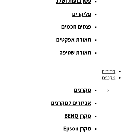
עשן בועות ושלג
מסך הקרנה
roll up
פליקרים
מסך הקרנה
פנסים חכמים
אחורית
תאורת אפקטים
מסך הקרנה
חצובה
תאורת שטיפה
מסך הקרנה
בידוריות
חשמלי
מקרנים
מסך הקרנה
מקרנים
ידני
אביזרים למקרנים
מסך הקרנה
מתיחה
מקרן BENQ
מסך הקרנה
מקרן Epson
קבוע