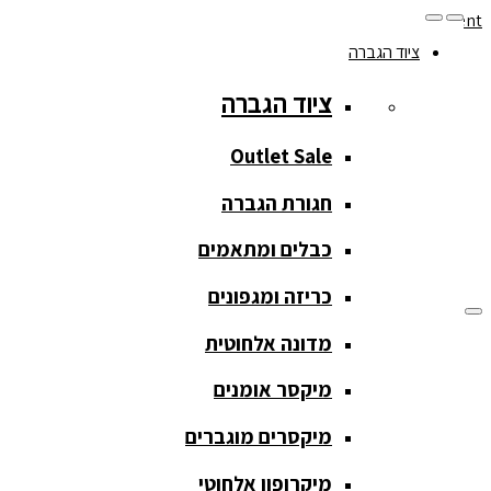
Skip to navigation
Skip to content
ציוד הגברה
077-208-0290
ציוד הגברה
מעקב הזמנות
חנות המוצרים
החשבון שלי
Outlet Sale
חגורת הגברה
כבלים ומתאמים
כריזה ומגפונים
מדונה אלחוטית
ציוד הגברה
מיקסר אומנים
ציוד הגברה
מיקסרים מוגברים
Outlet Sale
מיקרופון אלחוטי